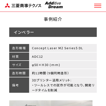
事例紹介
インペラー
造形機種
Concept Laser M2 Series5 DL
材質
ADC12
サイズ
φ50×Ｈ30 (ｍｍ)
造形時間
約12時間（9個同時造形）
3Dプリンター活用メリット:
備考
・ツールレスでの試作が可能となり、開発リ
ードタイムを削減